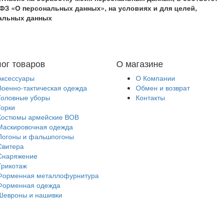
ФЗ «О персональных данных», на условиях и для целей,
нальных данных
лог товаров
О магазине
Аксессуары
О Компании
Военно-тактическая одежда
Обмен и возврат
Головные уборы
Контакты
Горки
Костюмы армейские ВОВ
Маскировочная одежда
Погоны и фальшпогоны
Свитера
Снаряжение
Трикотаж
Форменная металлофурнитура
Форменная одежда
Шевроны и нашивки