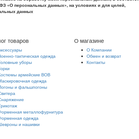
ФЗ «О персональных данных», на условиях и для целей,
нальных данных
лог товаров
О магазине
Аксессуары
О Компании
Военно-тактическая одежда
Обмен и возврат
Головные уборы
Контакты
Горки
Костюмы армейские ВОВ
Маскировочная одежда
Погоны и фальшпогоны
Свитера
Снаряжение
Трикотаж
Форменная металлофурнитура
Форменная одежда
Шевроны и нашивки