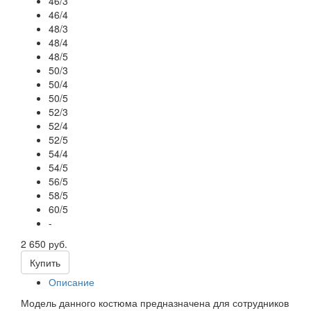
46/3
46/4
48/3
48/4
48/5
50/3
50/4
50/5
52/3
52/4
52/5
54/4
54/5
56/5
58/5
60/5
-
2 650 руб.
Купить
Описание
Модель данного костюма предназначена для сотрудников