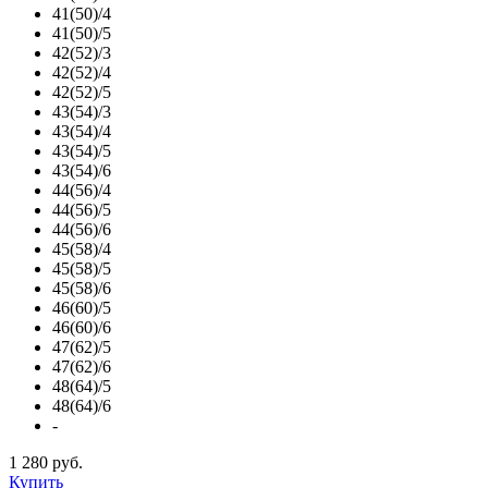
41(50)/4
41(50)/5
42(52)/3
42(52)/4
42(52)/5
43(54)/3
43(54)/4
43(54)/5
43(54)/6
44(56)/4
44(56)/5
44(56)/6
45(58)/4
45(58)/5
45(58)/6
46(60)/5
46(60)/6
47(62)/5
47(62)/6
48(64)/5
48(64)/6
-
1 280 руб.
Купить